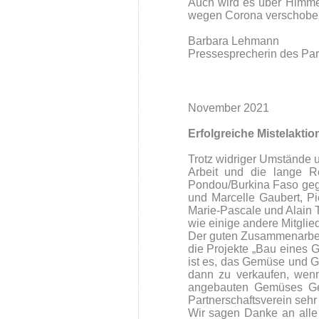
Auch wird es über Himmel
wegen Corona verschobe
Barbara Lehmann
Pressesprecherin des Part
November 2021
Erfolgreiche Mistelakti
Trotz widriger Umstände 
Arbeit und die lange R
Pondou/Burkina Faso geg
und Marcelle Gaubert, P
Marie-Pascale und Alain 
wie einige andere Mitglie
Der guten Zusammenarbeit
die Projekte „Bau eines 
ist es, das Gemüse und Ge
dann zu verkaufen, wenn
angebauten Gemüses Gewi
Partnerschaftsverein sehr 
Wir sagen Danke an alle 