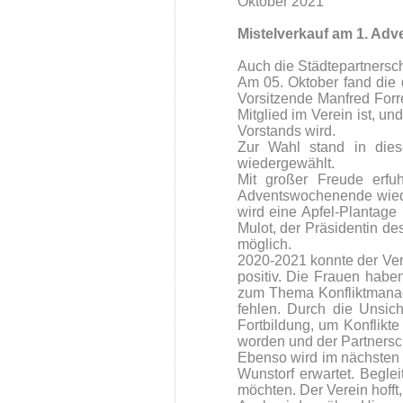
Oktober 2021
Mistelverkauf am 1. Ad
Auch die Städtepartnersc
Am 05. Oktober fand die 
Vorsitzende Manfred Forr
Mitglied im Verein ist, u
Vorstands wird.
Zur Wahl stand in dies
wiedergewählt.
Mit großer Freude erfu
Adventswochenende wieder 
wird eine Apfel-Plantage
Mulot, der Präsidentin de
möglich.
2020-2021 konnte der Ver
positiv. Die Frauen hab
zum Thema Konfliktmanage
fehlen. Durch die Unsich
Fortbildung, um Konflikt
worden und der Partnersch
Ebenso wird im nächsten
Wunstorf erwartet. Begle
möchten. Der Verein hofft