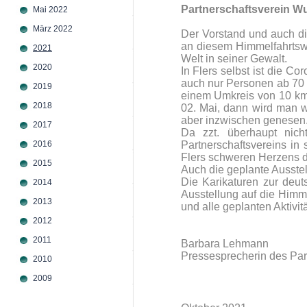
Partnerschaftsverein Wu
Mai 2022
März 2022
Der Vorstand und auch die
an diesem Himmelfahrtsw
2021
Welt in seiner Gewalt.
2020
In Flers selbst ist die Co
auch nur Personen ab 70 J
2019
einem Umkreis von 10 km 
2018
02. Mai, dann wird man we
aber inzwischen genesen
2017
Da zzt. überhaupt nich
2016
Partnerschaftsvereins in
Flers schweren Herzens d
2015
Auch die geplante Ausstel
Die Karikaturen zur deut
2014
Ausstellung auf die Himm
2013
und alle geplanten Aktivit
2012
2011
Barbara Lehmann
Pressesprecherin des Part
2010
2009